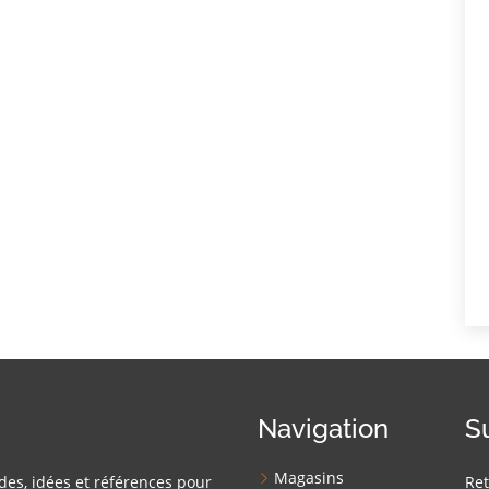
Navigation
S
Magasins
des, idées et références pour
Ret