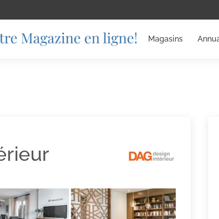
Magasins
Annua
érieur