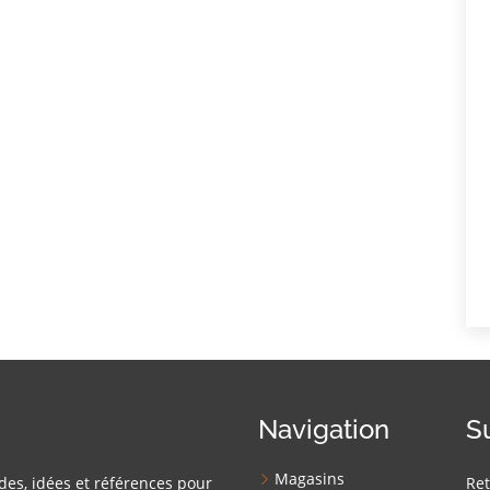
Navigation
S
Magasins
des, idées et références pour
Ret