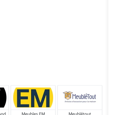
ood
Meubles EM
Meublétout