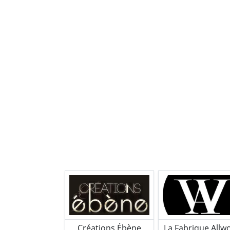
Créations Ébène
La Fabrique Allw