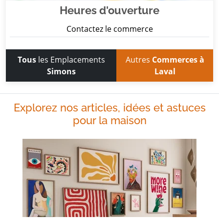
Heures d'ouverture
Contactez le commerce
Tous
les Emplacements
Autres
Commerces à
Simons
Laval
Explorez nos articles, idées et astuces
pour la maison