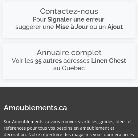
Contactez-nous
Pour
Signaler une erreur
,
suggérer une
Mise à Jour
ou un
Ajout
Annuaire complet
Voir les
35 autres
adresses
Linen Chest
au Québec
Ameublements.ca
Sur Ameublements.ca vous trouverez articles, guides, idées et
références pour tous vos besoins en ameublement et
décoration. Notre répertoire des magasins vous donnera accès