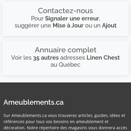
Contactez-nous
Pour
Signaler une erreur
,
suggérer une
Mise à Jour
ou un
Ajout
Annuaire complet
Voir les
35 autres
adresses
Linen Chest
au Québec
Ameublements.ca
Sur Ameublements.ca vous trouverez articles, guides, idées et
références pour tous vos besoins en ameublement et
décoration. Notre répertoire des magasins vous donnera accès