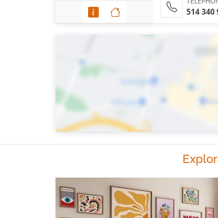
TÉLÉPHO
514 340
Explor