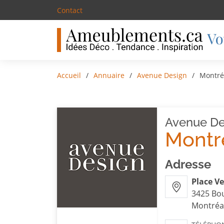
Contact
Accueil
Annuaire
Avenue Design
Montré
Avenue De
Montr
Adresse
Place V
3425 Bou
Montréa