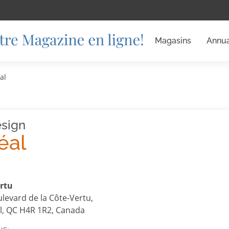
Magasins
Annua
al
sign
éal
ertu
levard de la Côte-Vertu,
l, QC H4R 1R2, Canada